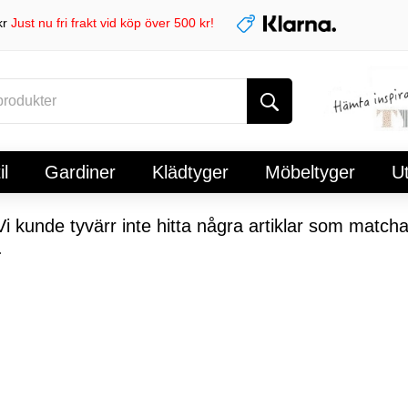
kr
Just nu fri frakt vid köp över 500 kr!
l
Gardiner
Klädtyger
Möbeltyger
U
i kunde tyvärr inte hitta några artiklar som matcha
.