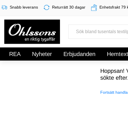
Snabb leverans
Returrätt 30 dagar
Enhetsfrakt 79 
REA
Nyheter
Erbjudanden
Hemtexti
Register
Sign In
Hoppsan! V
sökte efter
Fortsätt handla