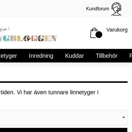
Kundforum
Varukorg
tetyger
Inredning
Kuddar
Tillbehör
P
tiden. Vi har även tunnare linnetyger i