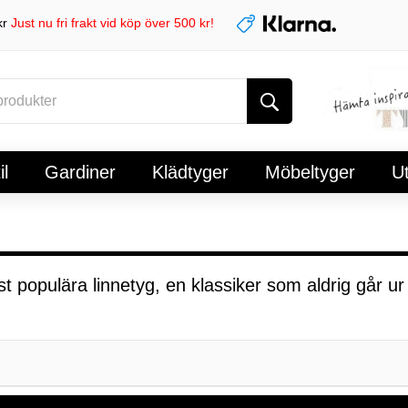
kr
Just nu fri frakt vid köp över 500 kr!
l
Gardiner
Klädtyger
Möbeltyger
U
 populära linnetyg, en klassiker som aldrig går ur 