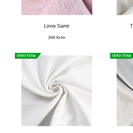
Linne Samir
T
349 Kr/m