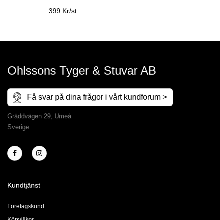
399 Kr/st
Ohlssons Tyger & Stuvar AB
Få svar på dina frågor i vårt kundforum >
Gräddvägen 29, Umeå
Sverige
Kundtjänst
Företagskund
Köpvillkor