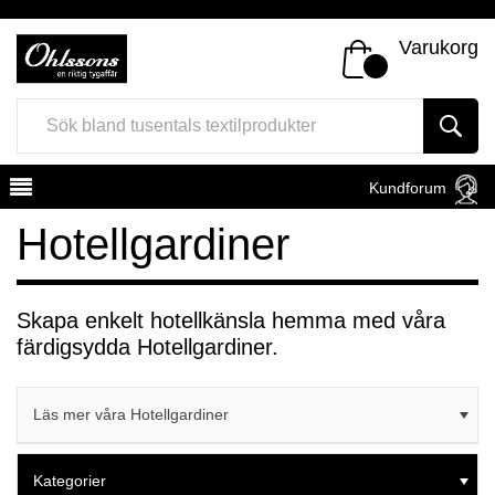
Varukorg
Kundforum
Hotellgardiner
Skapa enkelt hotellkänsla hemma med våra
färdigsydda Hotellgardiner.
Register
Sign In
Läs mer våra Hotellgardiner
Kategorier