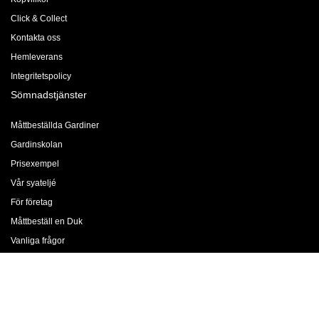
Click & Collect
Kontakta oss
Hemleverans
Integritetspolicy
Sömnadstjänster
Måttbeställda Gardiner
Gardinskolan
Prisexempel
Vår syateljé
För företag
Måttbeställ en Duk
Vanliga frågor
Gardinfållning
Företaget
Jobba med oss