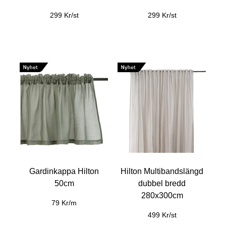
299 Kr/st
299 Kr/st
Gardinkappa Hilton
Hilton Multibandslängd
50cm
dubbel bredd
280x300cm
79 Kr/m
499 Kr/st