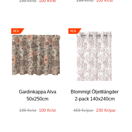
199 Kr/st
100 Kr/st
199 Kr/st
100 Kr/st
Gardinkappa Alva
Blommigt Öljettlängder
50x250cm
2-pack 140x240cm
199 Kr/st
100 Kr/st
459 Kr/par
230 Kr/par