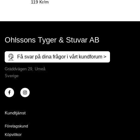
119 Kr/m
Ohlssons Tyger & Stuvar AB
Få svar på dina frågor i vårt kundforum >
Gräddvägen 29, Umeå
Sverige
Kundtjänst
Företagskund
Köpvillkor