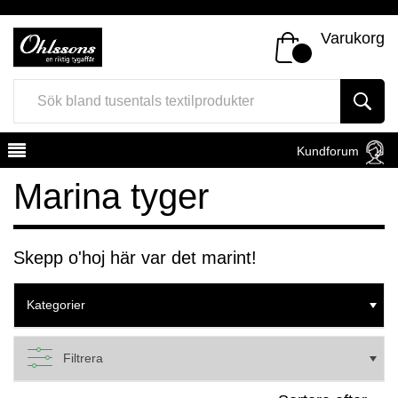
Varukorg
Kundforum
Marina tyger
Skepp o'hoj här var det marint!
Register
Sign In
Kategorier
Filtrera