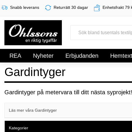
Snabb leverans
Returrätt 30 dagar
Enhetsfrakt 79 
REA
Nyheter
Erbjudanden
Hemtexti
Gardintyger
Register
Sign In
Gardintyger på metervara till ditt nästa syprojekt
Läs mer våra Gardintyger
Kategorier