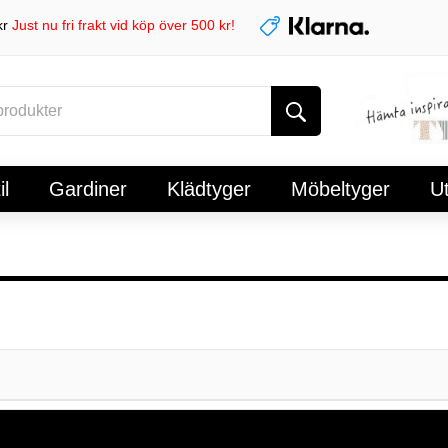
kr
Just nu fri frakt vid köp över 500 kr!
l
Gardiner
Klädtyger
Möbeltyger
U
!