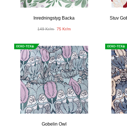
Inredningstyg Backa
Stuv Gob
149 Kr/m
75 Kr/m
Gobelin Owl