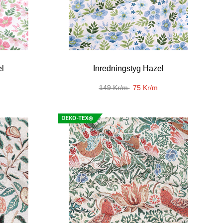
el
Inredningstyg Hazel
149 Kr/m
75 Kr/m