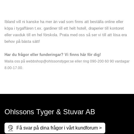
Ibland vill ni kanske ha mer än vad som finns att beställa online eller
köpa i tygaffären t.ex. gardiner till ett helt hotell, draperier till kontoret
eller vaxduk till en hel förskola. Prata med oss så ser vi till att lösa era
behov på bästa sätt!
Har du frågor eller funderingar? Vi finns här för dig!
Maila oss på webbshop@ohlssonstyger.se eller ring 090-200 60 90 vardagar
8.00-17.00.
Ohlssons Tyger & Stuvar AB
Få svar på dina frågor i vårt kundforum >