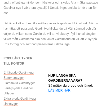
andra offentliga miljöer som förskolor och skolor. Alla måttanpassade
Gardiner sys i vår stora syateljé i Umeå. Inget projekt är för stort för
oss!
Det är enkelt att beställa måttanpassade gardiner till kontoret. När du
har hittat ett passande Gardintyg klickar du på Välj sömnad och där
väljer du vilken sorts Gardin du vill att vi ska sy. Fyll i antal längder,
vilket mått Gardinerna ska och vilket Gardinband du vill att vi syr på.
Pris för tyg och sömnad presenteras i detta läge.
POPULÄRA TYGER
TILL KONTOR
Enfärgade Gardintyger
HUR LÅNGA SKA
Sammetstyger
GARDINERNA VARA?
Flamsäkra Gardintyger
Så mäter du bredd och längd.
Färdigsydda Gardiner
LÄS MER HÄR
Ulltyger
Extra breda Gardintyger
Linnetyger