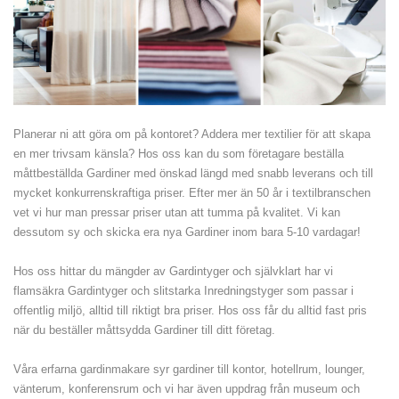
Planerar ni att göra om på kontoret? Addera mer textilier för att skapa
en mer trivsam känsla? Hos oss kan du som företagare beställa
måttbeställda Gardiner med önskad längd med snabb leverans och till
mycket konkurrenskraftiga priser. Efter mer än 50 år i textilbranschen
vet vi hur man pressar priser utan att tumma på kvalitet. Vi kan
dessutom sy och skicka era nya Gardiner inom bara 5-10 vardagar!
Hos oss hittar du mängder av Gardintyger och självklart har vi
flamsäkra Gardintyger och slitstarka Inredningstyger som passar i
offentlig miljö, alltid till riktigt bra priser. Hos oss får du alltid fast pris
när du beställer måttsydda Gardiner till ditt företag.
Våra erfarna gardinmakare syr gardiner till kontor, hotellrum, lounger,
vänterum, konferensrum och vi har även uppdrag från museum och