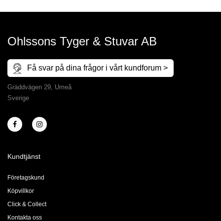
Ohlssons Tyger & Stuvar AB
Få svar på dina frågor i vårt kundforum >
Gräddvägen 29, Umeå
Sverige
Kundtjänst
Företagskund
Köpvillkor
Click & Collect
Kontakta oss