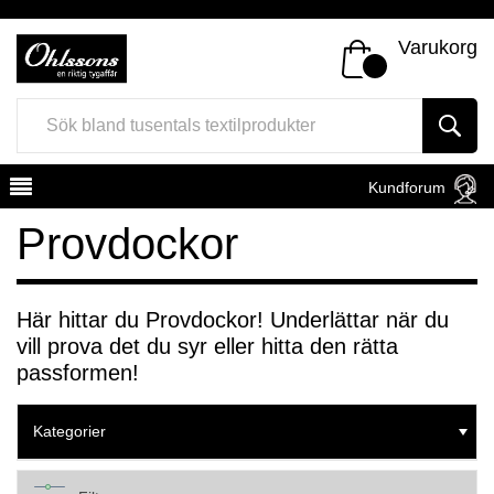
Varukorg
Kundforum
Provdockor
Här hittar du Provdockor! Underlättar när du
vill prova det du syr eller hitta den rätta
Register
Sign In
passformen!
Kategorier