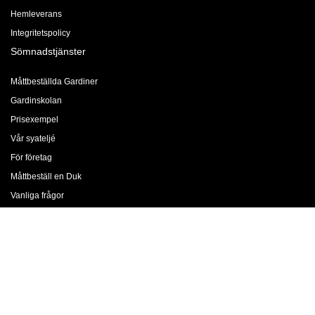
Hemleverans
Integritetspolicy
Sömnadstjänster
Måttbeställda Gardiner
Gardinskolan
Prisexempel
Vår syateljé
För företag
Måttbeställ en Duk
Vanliga frågor
Gardinfållning
Företaget
Jobba med oss
Om oss
Butiker & Öppettider