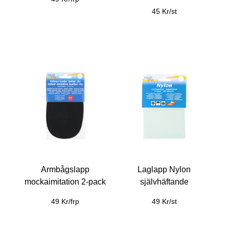
45 Kr/st
Armbågslapp
Laglapp Nylon
mockaimitation 2-pack
självhäftande
49 Kr/frp
49 Kr/st