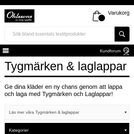
Varukorg
Kundforum
Tygmärken & laglappar
Ge dina kläder en ny chans genom att lappa
och laga med Tygmärken och Laglappar!
Register
Sign In
Läs mer våra Tygmärken & laglappar
Kategorier