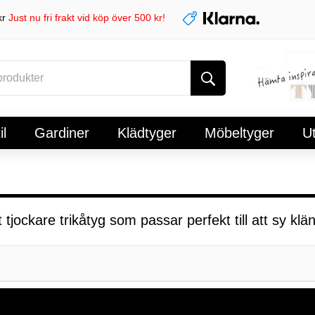
kr
Just nu fri frakt vid köp över 500 kr!
l
Gardiner
Klädtyger
Möbeltyger
U
 tjockare trikåtyg som passar perfekt till att sy kl