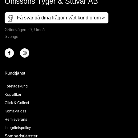
Ohlssons Tyger & Stuvar AB
Få svar på dina frågor i vårt kundforum >
Gräddvägen 29, Umeå
Sverige
Kundtjänst
Företagskund
Köpvillkor
Click & Collect
Kontakta oss
Hemleverans
Integritetspolicy
Sömnadstjänster