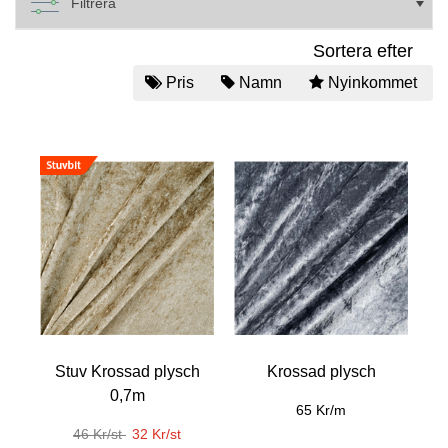
Filtrera
Sortera efter
Pris
Namn
Nyinkommet
Stuv Krossad plysch
Krossad plysch
0,7m
65 Kr/m
46 Kr/st
32 Kr/st