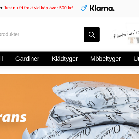
kr
Just nu fri frakt vid köp över 500 kr!
l
Gardiner
Klädtyger
Möbeltyger
U