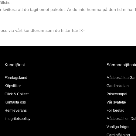
llstid.
 får kvittera att du tagit emot paketet. Är du inte hemma på den tid ni h
 oss via vårt kundforum som du hittar här >>
Kundtjänst
Sömnadstjänst
Företagskund
Måttbeställda Gar
Köpvillkor
Gardinskolan
Click & Collect
Prisexempel
Kontakta oss
Vår syateljé
Hemleverans
För företag
Integritetspolicy
Måttbeställ en Du
Vanliga frågor
Gardinfållning