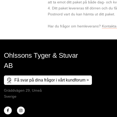
att ta emot ditt paket på både dag- och kvä
4. Ditt paket levereras till dörren och du
Postnord vart du kan hämta ut ditt paket.
Har du frågor om hemleverans?
Kontakta
Ohlssons Tyger & Stuvar
AB
Få svar på dina frågor i vårt kundforum >
Gräddvägen 29, Umeå
Sverige