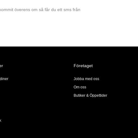
ar kommit överens om så får du ett sms från
er
Företaget
diner
Jobba med oss
Om oss
Butiker & Öppettider
k