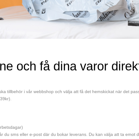
e och få dina varor direkt 
ka tillbehör i vår webbshop och välja att få det hemskickat när det pas
139kr).
arbetsdagar)
år du sms eller e-post där du bokar leverans. Du kan välja att ta emot di