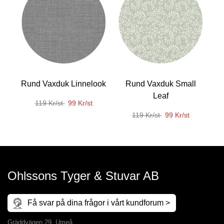
Rund Vaxduk Linnelook
Rund Vaxduk Small
Leaf
119 Kr/st
99 Kr/st
119 Kr/st
99 Kr/st
Ohlssons Tyger & Stuvar AB
Få svar på dina frågor i vårt kundforum >
Gräddvägen 29, Umeå