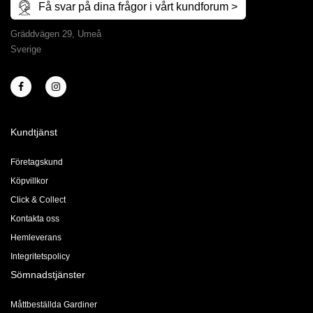
Få svar på dina frågor i vårt kundforum >
Gräddvägen 29, Umeå
Sverige
Kundtjänst
Företagskund
Köpvillkor
Click & Collect
Kontakta oss
Hemleverans
Integritetspolicy
Sömnadstjänster
Måttbeställda Gardiner