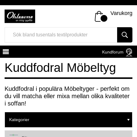
Varukorg
Kundforum
Kuddfodral Möbeltyg
Kuddfodral i populära Möbeltyger - perfekt om
du vill matcha eller mixa mellan olika kvaliteter
Register
Sign In
i soffan!
Kategorier