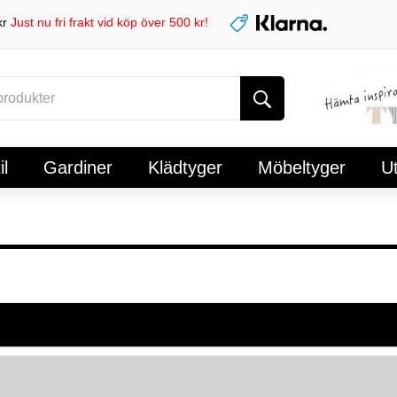
kr
Just nu fri frakt vid köp över 500 kr!
l
Gardiner
Klädtyger
Möbeltyger
U