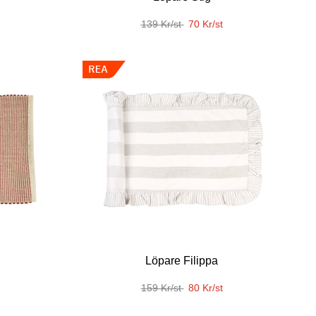
139 Kr/st
70 Kr/st
Löpare Filippa
159 Kr/st
80 Kr/st