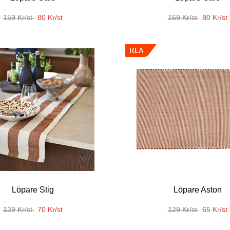
159 Kr/st
80 Kr/st
159 Kr/st
80 Kr/st
Löpare Stig
Löpare Aston
139 Kr/st
70 Kr/st
129 Kr/st
65 Kr/st