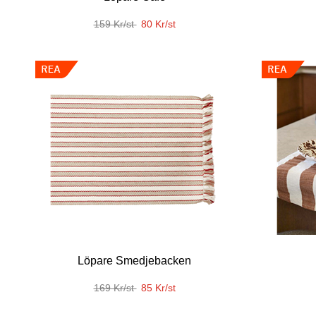
159 Kr/st
80 Kr/st
Löpare Smedjebacken
169 Kr/st
85 Kr/st