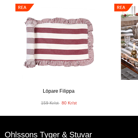
Löpare Filippa
159 Kr/st
80 Kr/st
Ohlssons Tyger & Stuvar