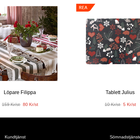
Löpare Filippa
Tablett Julius
159 Kr/st
80 Kr/st
10 Kr/st
5 Kr/st
Kundtjänst
Sömnadstjänst