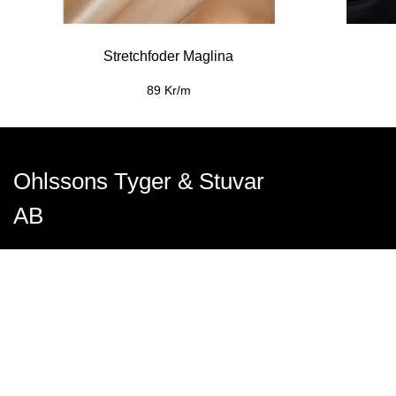
Stretchfoder Maglina
89 Kr/m
Ohlssons Tyger & Stuvar
AB
Få svar på dina frågor i vårt kundforum >
Gräddvägen 29, Umeå
Sverige