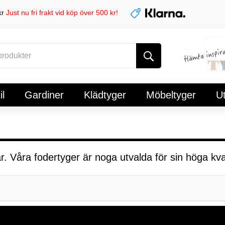
kr
Just nu fri frakt vid köp över 500 kr!
l
Gardiner
Klädtyger
Möbeltyger
U
ar. Våra fodertyger är noga utvalda för sin höga kval