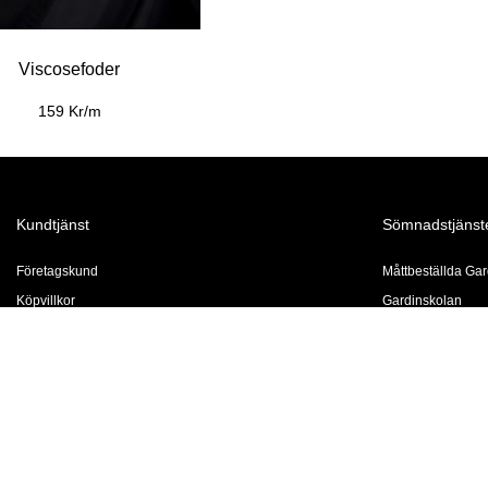
Viscosefoder
159 Kr/m
Kundtjänst
Sömnadstjänst
Företagskund
Måttbeställda Gar
Köpvillkor
Gardinskolan
Click & Collect
Prisexempel
Kontakta oss
Vår syateljé
Hemleverans
För företag
Integritetspolicy
Måttbeställ en Du
Vanliga frågor
Gardinfållning