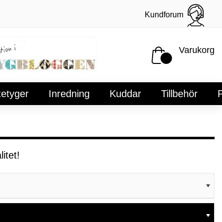
Kundforum
Varukorg
tetyger
Inredning
Kuddar
Tillbehör
P
itet!