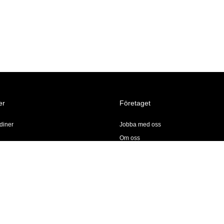
er
Företaget
diner
Jobba med oss
Om oss
Butiker & Öppettider
k