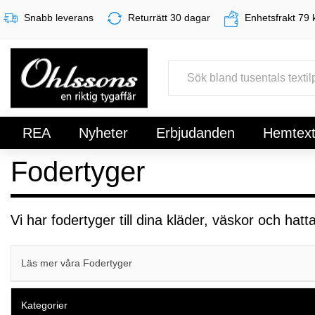
Snabb leverans
Returrätt 30 dagar
Enhetsfrakt 79 
REA
Nyheter
Erbjudanden
Hemtexti
Fodertyger
Register
Sign In
Vi har fodertyger till dina kläder, väskor och hatt
Läs mer våra Fodertyger
Kategorier