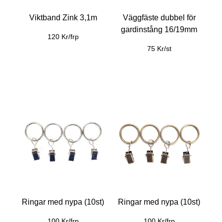
Viktband Zink 3,1m
Väggfäste dubbel för
gardinstång 16/19mm
120 Kr/frp
75 Kr/st
Ringar med nypa (10st)
Ringar med nypa (10st)
100 Kr/frp
100 Kr/frp