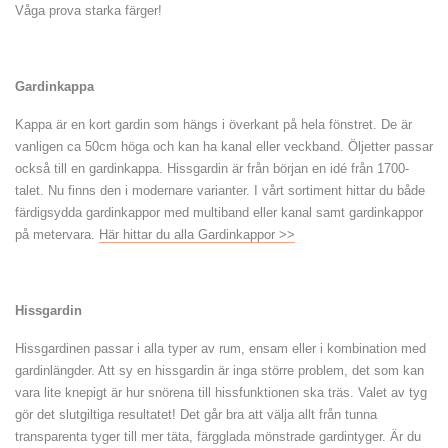
Våga prova starka färger!
Gardinkappa
Kappa är en kort gardin som hängs i överkant på hela fönstret. De är
vanligen ca 50cm höga och kan ha kanal eller veckband. Öljetter passar
också till en gardinkappa. Hissgardin är från början en idé från 1700-
talet. Nu finns den i modernare varianter. I vårt sortiment hittar du både
färdigsydda gardinkappor med multiband eller kanal samt gardinkappor
på metervara.
Här hittar du alla Gardinkappor >>
Hissgardin
Hissgardinen passar i alla typer av rum, ensam eller i kombination med
gardinlängder. Att sy en hissgardin är inga större problem, det som kan
vara lite knepigt är hur snörena till hissfunktionen ska träs. Valet av tyg
gör det slutgiltiga resultatet! Det går bra att välja allt från tunna
transparenta tyger till mer täta, färgglada mönstrade gardintyger. Är du