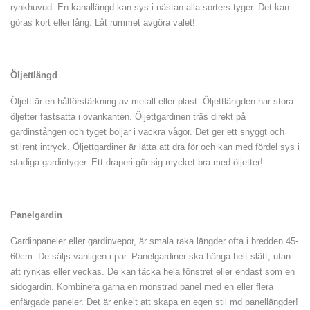
rynkhuvud. En kanallängd kan sys i nästan alla sorters tyger. Det kan
göras kort eller lång. Låt rummet avgöra valet!
Öljettlängd
Öljett är en hålförstärkning av metall eller plast. Öljettlängden har stora
öljetter fastsatta i ovankanten. Öljettgardinen träs direkt på
gardinstången och tyget böljar i vackra vågor. Det ger ett snyggt och
stilrent intryck. Öljettgardiner är lätta att dra för och kan med fördel sys i
stadiga gardintyger. Ett draperi gör sig mycket bra med öljetter!
Panelgardin
Gardinpaneler eller gardinvepor, är smala raka längder ofta i bredden 45-
60cm. De säljs vanligen i par. Panelgardiner ska hänga helt slätt, utan
att rynkas eller veckas. De kan täcka hela fönstret eller endast som en
sidogardin. Kombinera gärna en mönstrad panel med en eller flera
enfärgade paneler. Det är enkelt att skapa en egen stil md panellängder!