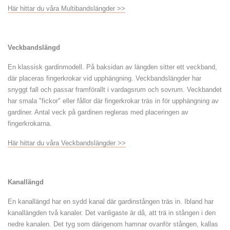
Här hittar du våra Multibandslängder >>
Veckbandslängd
En klassisk gardinmodell. På baksidan av längden sitter ett veckband,
där placeras fingerkrokar vid upphängning. Veckbandslängder har
snyggt fall och passar framförallt i vardagsrum och sovrum. Veckbandet
har smala "fickor" eller fållor där fingerkrokar träs in för upphängning av
gardiner. Antal veck på gardinen regleras med placeringen av
fingerkrokarna.
Här hittar du våra Veckbandslängder >>
Kanallängd
En kanallängd har en sydd kanal där gardinstången träs in. Ibland har
kanallängden två kanaler. Det vanligaste är då, att trä in stången i den
nedre kanalen. Det tyg som därigenom hamnar ovanför stången, kallas