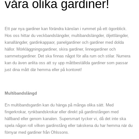
våra olika gardiner!
Ett par nya gardiner kan förändra känslan i rummet på ett ögonblick.
Hos oss hittar du veckbandslängder, multibandslängder, öljettlängder,
kanallängder, gardinkappaor, panelgardiner och gardiner med dolda
hällor. Mörkläggningsgardiner, skira gardiner, linnegardiner och
sammetsgardiner. Det ska finnas något för alla rum och stilar. Numera
kan du även anlita oss att sy upp måttbeställda gardiner som passar
just dina mått där hemma eller på kontoret!
Multibandslängd
En multibandsgardin kan du hänga på många olika sätt. Med
fingerkrokar, rynkbandskrokar eller direkt på gardinstången med
hällband eller genom kanalen. Supersmart tycker vi, då det inte ska
spela någon roll vilken gardinstång eller takskena du har hemma när du
förnyar med gardiner från Ohlssons.