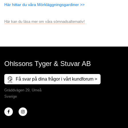
Här hittar du våra Mörkläggningsgardiner >>
Här kan du läsa mer om våra sömnadsalternativ!
Ohlssons Tyger & Stuvar AB
Få svar på dina frågor i vårt kundforum >
Gräddvägen 29, Umeå
Sverige