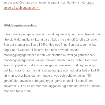
intresserad över att sy en egen hissgardin kan du kika in vår
gratis
guide på tygbloggen.se >>
Mörkläggningsgardiner
Våra mörkläggningsgardiner och mörkläggande tyger har en teknisk väv
i tre skikt där mellanskiktet (i vissa fall, yttre skiktet) är ett spärrskikt.
Sun-out stänger ute ljus till 95%. Hos oss finns Sun out-tyger i olika
färger och kvaliteter. I fönstret kan man använda enbart
mörkläggningsgardiner eller en kombination av vanliga gardiner och
mörkläggningsgardiner, vanligt förekommande på ex. hotell. Det finns
även möjlighet att fodra sina vanliga gardiner med mörkläggande tyg.
Det kan vara för att man vill stänga ute ljus och ljud, eller helt enkelt för
att man tycker baksidan är mindre snygg och behöver döljas. Till
gardinfoder används enfärgade tyger, gärna en poplin i bomull och
polyester. Vill du ha ett mer mörkläggande tyg finns det även ett sådant
man kan fodra med!