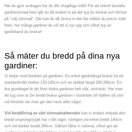
När du gjort avdragen har du ditt slutgiltiga mått! För att enkelt beställa
gardinsömnad hem går du då endast in på det tyg du önskar och klickar
på "välj sömnad". Där kan du då skriva in det här måttet du precis mätt
fram, hur många gardiner du vill att vi syr upp och vilket typ av
gardinband du önskar!
Så mäter du bredd på dina nya
gardiner:
Vi börjar med bredden på gardinen. En enkel gardinlängd brukar ha ett
standardmått mellan 130-140cm och en dubbel längd 260-280cm. En
bra grundregel är att först tänka gardinen helt slät, utsträckt. Har man
ett tyg som är 2m bredd brukar gardinen i slutändan bli hälften så stor
vid fönstret när man ger den veck eller vågor.
Vid beställning av vårt sömnadsalternativ
kan vi endast erbjuda den
bredd ursprungstyget har i vårt lager, vanligen vid enkel bredd 140cm
och vid dubbel bredd 280cm. Såklart fållar vi sidorna, vilket gör att