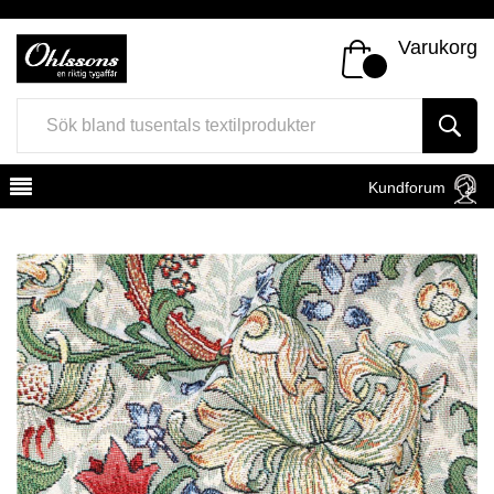
Varukorg
Kundforum
Register
Sign In