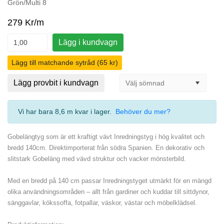
Grön/Multi 8
279 Kr/m
Lägg i kundvagn
Lägg till matchande sytråd (65 kr)
Lägg provbit i kundvagn
Vi har bara 8,6 m kvar i lager
.
Behöver du mer?
Gobelängtyg som är ett kraftigt vävt Inredningstyg i hög kvalitet och
bredd 140cm. Direktimporterat från södra Spanien. En dekorativ och
slitstark Gobeläng med vävd struktur och vacker mönsterbild.
Med en bredd på 140 cm passar Inredningstyget utmärkt för en mängd
olika användningsområden – allt från gardiner och kuddar till sittdynor,
sänggavlar, kökssoffa, fotpallar, väskor, västar och möbelklädsel.