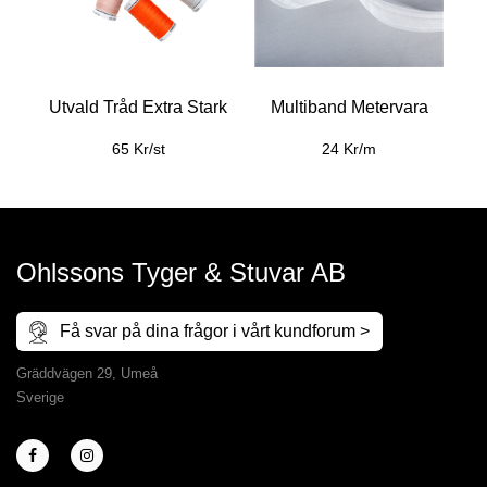
Utvald Tråd Extra Stark
Multiband Metervara
65 Kr/st
24 Kr/m
Ohlssons Tyger & Stuvar AB
Få svar på dina frågor i vårt kundforum >
Gräddvägen 29, Umeå
Sverige