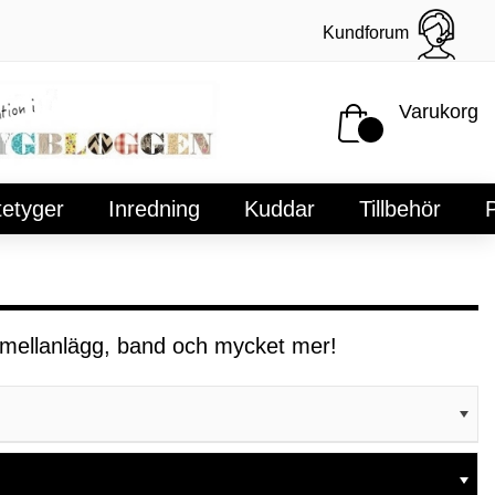
Kundforum
Varukorg
tetyger
Inredning
Kuddar
Tillbehör
P
im, mellanlägg, band och mycket mer!