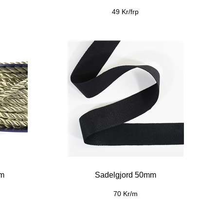
49 Kr/frp
mm
Sadelgjord 50mm
70 Kr/m