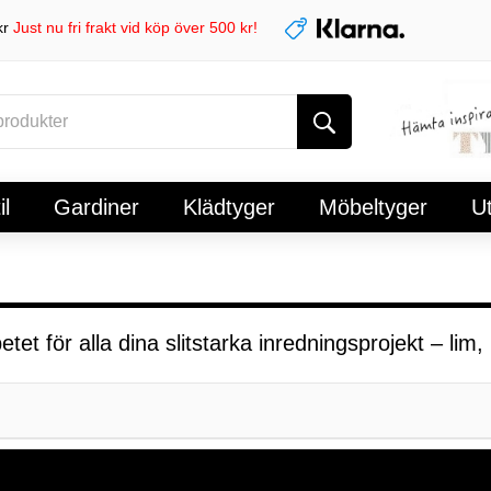
kr
Just nu fri frakt vid köp över 500 kr!
l
Gardiner
Klädtyger
Möbeltyger
U
betet för alla dina slitstarka inredningsprojekt – l