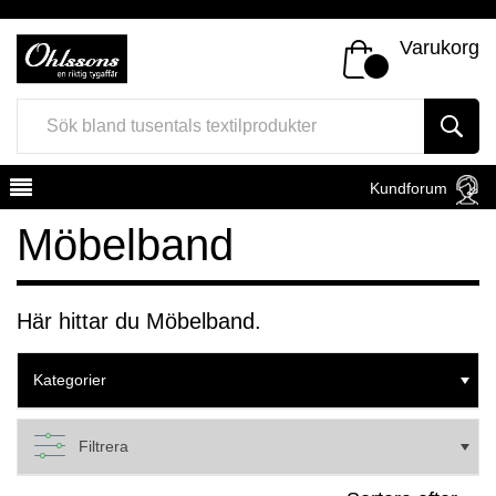
Varukorg
Kundforum
Möbelband
Här hittar du Möbelband.
Register
Sign In
Kategorier
Filtrera