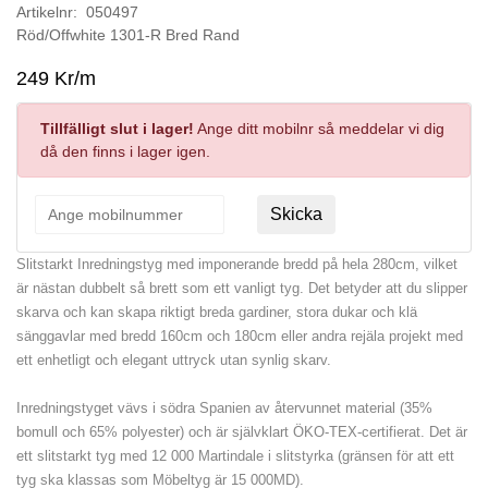
Artikelnr: 050497
Röd/Offwhite 1301-R Bred Rand
249 Kr/m
Tillfälligt slut i lager!
Ange ditt mobilnr så meddelar vi dig
då den finns i lager igen.
Skicka
Slitstarkt Inredningstyg med imponerande bredd på hela 280cm, vilket
är nästan dubbelt så brett som ett vanligt tyg. Det betyder att du slipper
skarva och kan skapa riktigt breda gardiner, stora dukar och klä
sänggavlar med bredd 160cm och 180cm eller andra rejäla projekt med
ett enhetligt och elegant uttryck utan synlig skarv.
Inredningstyget vävs i södra Spanien av återvunnet material (35%
bomull och 65% polyester) och är självklart ÖKO-TEX-certifierat. Det är
ett slitstarkt tyg med 12 000 Martindale i slitstyrka (gränsen för att ett
tyg ska klassas som Möbeltyg är 15 000MD).