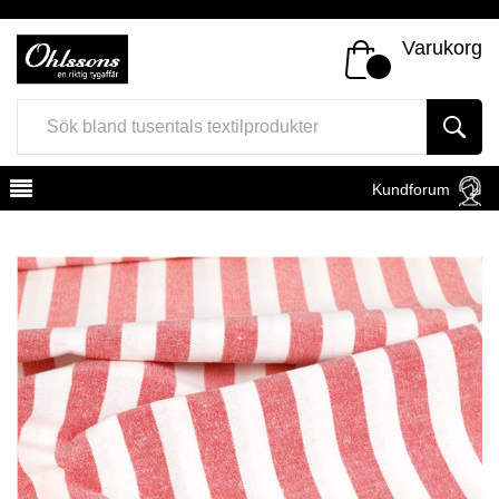
Varukorg
Kundforum
Register
Sign In