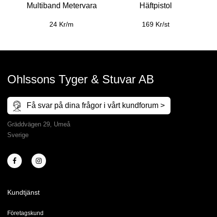
Multiband Metervara
Häftpistol
24 Kr/m
169 Kr/st
Ohlssons Tyger & Stuvar AB
Få svar på dina frågor i vårt kundforum >
Gräddvägen 29, Umeå
Sverige
Kundtjänst
Företagskund