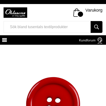
Varukorg
Kundforum
Register
Sign In