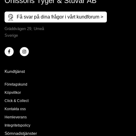
Ohlssons Tyger & Stuvar AB
Få svar på dina frågor i vårt kundforum >
Gräddvägen 29, Umeå
Sverige
Kundtjänst
Företagskund
Köpvillkor
Click & Collect
Kontakta oss
Hemleverans
Integritetspolicy
Sömnadstjänster