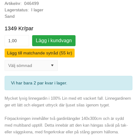
Artikelnr: 046499
Lagerstatus: I lager
Sand
1349 Kr/par
Lägg i kundvagn
Lägg till matchande sytråd (55 kr)
Vi har bara 2 par kvar i lager
.
Mycket lyxig linnegardin i 100% Lin med ett vackert fall. Linnegardinern
ger ett lätt och elegant uttryck där ljuset silas igenom tyget.
Förpackningen innehåller två gardinlängder 140x300cm och är sydd
med multiband upptill. Detta innebär att den kan hängas såväl på tak-
eller väggskena, med fingerkrokar eller på stång genom hällorna.