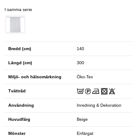
I samma serie
Bredd (cm)
140
Längd (cm)
300
Miljö- och hälsomärkning
Öko-Tex
Tvättråd
Användning
Inredning & Dekoration
Huvudfärg
Beige
Mönster
Enfärgat