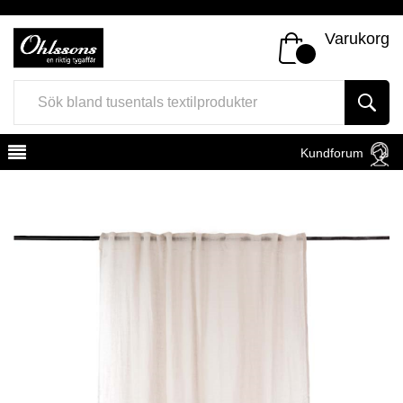
Varukorg
Kundforum
Register
Sign In