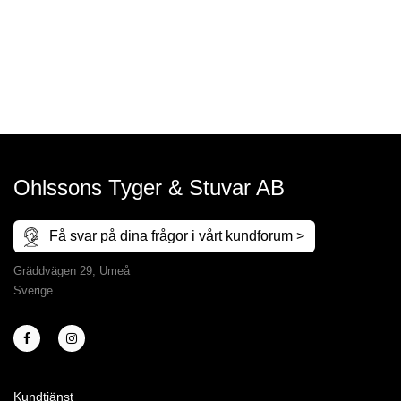
Ohlssons Tyger & Stuvar AB
Få svar på dina frågor i vårt kundforum >
Gräddvägen 29, Umeå
Sverige
Kundtjänst