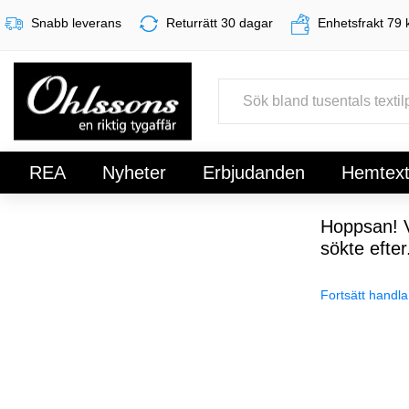
Snabb leverans
Returrätt 30 dagar
Enhetsfrakt 79 
REA
Nyheter
Erbjudanden
Hemtexti
Register
Sign In
Hoppsan! V
sökte efter
Fortsätt handla