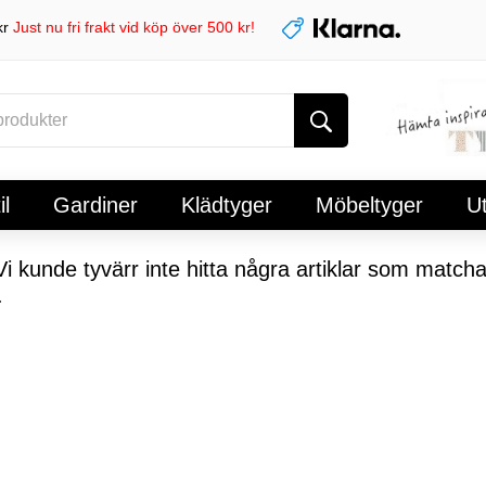
kr
Just nu fri frakt vid köp över 500 kr!
l
Gardiner
Klädtyger
Möbeltyger
U
i kunde tyvärr inte hitta några artiklar som matcha
.