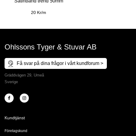
Satinband trend 50mm
20 Kr/m
Ohlssons Tyger & Stuvar AB
Få svar på dina frågor i vårt kundforum >
Gräddvägen 29, Umeå
Sverige
Kundtjänst
Företagskund