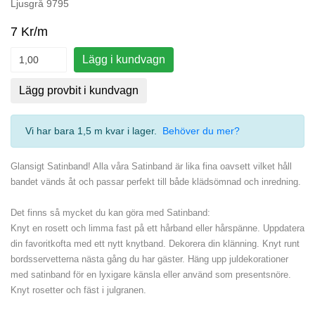
Ljusgrå 9795
7 Kr/m
Lägg i kundvagn
Lägg provbit i kundvagn
Vi har bara 1,5 m kvar i lager
.
Behöver du mer?
Glansigt Satinband! Alla våra Satinband är lika fina oavsett vilket håll
bandet vänds åt och passar perfekt till både klädsömnad och inredning.
Det finns så mycket du kan göra med Satinband:
Knyt en rosett och limma fast på ett hårband eller hårspänne. Uppdatera
din favoritkofta med ett nytt knytband. Dekorera din klänning. Knyt runt
bordsservetterna nästa gång du har gäster. Häng upp juldekorationer
med satinband för en lyxigare känsla eller använd som presentsnöre.
Knyt rosetter och fäst i julgranen.