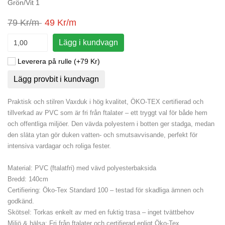
Grön/Vit 1
79 Kr/m
49 Kr/m
Lägg i kundvagn
Leverera på rulle (+79 Kr)
Lägg provbit i kundvagn
Praktisk och stilren Vaxduk i hög kvalitet, ÖKO-TEX certifierad och
tillverkad av PVC som är fri från ftalater – ett tryggt val för både hem
och offentliga miljöer. Den vävda polyestern i botten ger stadga, medan
den släta ytan gör duken vatten- och smutsavvisande, perfekt för
intensiva vardagar och roliga fester.
Material: PVC (ftalatfri) med vävd polyesterbaksida
Bredd: 140cm
Certifiering: Öko-Tex Standard 100 – testad för skadliga ämnen och
godkänd.
Skötsel: Torkas enkelt av med en fuktig trasa – inget tvättbehov
Miljö & hälsa: Fri från ftalater och certifierad enligt Öko-Tex