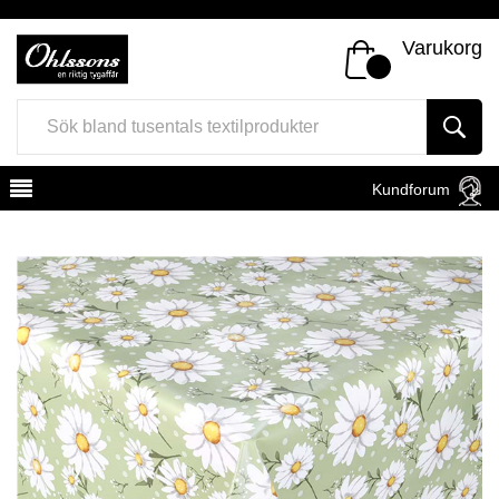
Varukorg
Kundforum
Register
Sign In