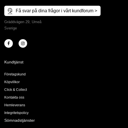
Få svar på dina frågor i vårt kundforum >
Gräddvägen 29, Umeå
Sverige
Kundtjänst
Företagskund
Köpvillkor
Click & Collect
Kontakta oss
Hemleverans
Integritetspolicy
Sömnadstjänster