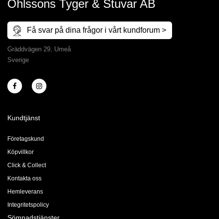
Ohlssons Tyger & Stuvar AB
Få svar på dina frågor i vårt kundforum >
Gräddvägen 29, Umeå
Sverige
Kundtjänst
Företagskund
Köpvillkor
Click & Collect
Kontakta oss
Hemleverans
Integritetspolicy
Sömnadstjänster