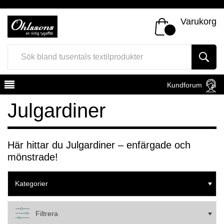
Varukorg
Kundforum
Julgardiner
Här hittar du Julgardiner – enfärgade och
mönstrade!
Register
Sign In
Kategorier
Filtrera