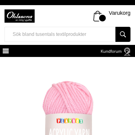
Varukorg
Kundforum
Register
Sign In