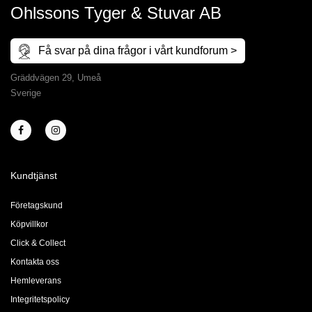
Ohlssons Tyger & Stuvar AB
Få svar på dina frågor i vårt kundforum >
Gräddvägen 29, Umeå
Sverige
Kundtjänst
Företagskund
Köpvillkor
Click & Collect
Kontakta oss
Hemleverans
Integritetspolicy