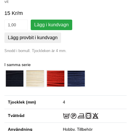
vit
15 Kr/m
Lägg i kundvagn
Lägg provbit i kundvagn
Snodd i bomull. Tjockleken är 4 mm.
I samma serie
Tjocklek (mm)
4
Tvättråd
Användning
Hobby, Tillbehör