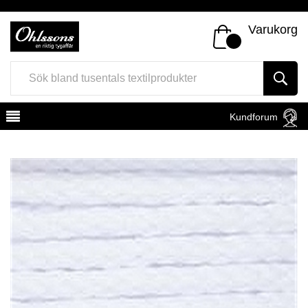
Varukorg
Kundforum
Register
Sign In