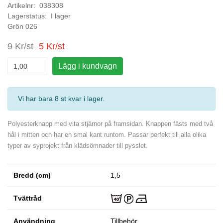
Artikelnr: 038308
Lagerstatus: I lager
Grön 026
9 Kr/st
5 Kr/st
Lägg i kundvagn
Vi har bara 8 st kvar i lager
.
Polyesterknapp med vita stjärnor på framsidan. Knappen fästs med två
hål i mitten och har en smal kant runtom. Passar perfekt till alla olika
typer av syprojekt från klädsömnader till pysslet.
Bredd (cm)
1,5
Tvättråd
Användning
Tillbehör