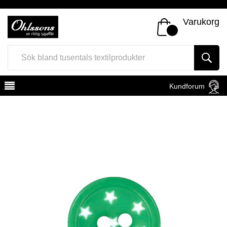
Varukorg
Kundforum
Register
Sign In