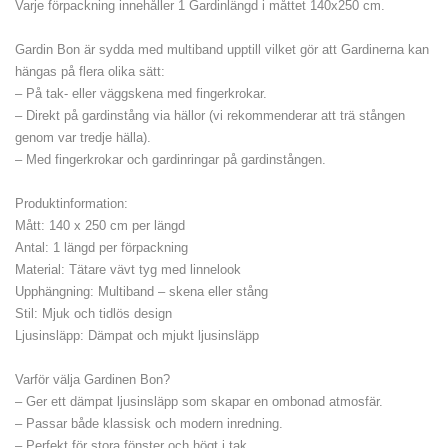
Varje förpackning innehåller 1 Gardinlängd i måttet 140x250 cm.
Gardin Bon är sydda med multiband upptill vilket gör att Gardinerna kan
hängas på flera olika sätt:
– På tak- eller väggskena med fingerkrokar.
– Direkt på gardinstång via hällor (vi rekommenderar att trä stången
genom var tredje hälla).
– Med fingerkrokar och gardinringar på gardinstången.
Produktinformation:
Mått: 140 x 250 cm per längd
Antal: 1 längd per förpackning
Material: Tätare vävt tyg med linnelook
Upphängning: Multiband – skena eller stång
Stil: Mjuk och tidlös design
Ljusinsläpp: Dämpat och mjukt ljusinsläpp
Varför välja Gardinen Bon?
– Ger ett dämpat ljusinsläpp som skapar en ombonad atmosfär.
– Passar både klassisk och modern inredning.
– Perfekt för stora fönster och högt i tak.