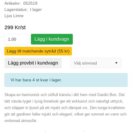
Artikelnr: 052519
Lagerstatus: I lager
Ljus Linne
299 Kr/st
Lägg i kundvagn
Lägg till matchande sytråd (55 kr)
Lägg provbit i kundvagn
Vi har bara 4 st kvar i lager
.
Skapa en harmonisk och stilfull känsla i ditt hem med Gardin Bon. Det
tätt vävda tyget i lyxig linnelook ger ett exklusivt och naturligt uttryck,
och släpper in ljuset på ett mjukt och dämpat vis. Den tunga kvaliteten
gör att gardinen faller mjukt och elegant, vilket ger rummet en varm och
ombonad atmosfär.