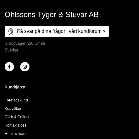
Ohlssons Tyger & Stuvar AB
Få svar på dina frågor i vårt kundforum >
Gräddvägen 29, Umeå
Sverige
Kundtjänst
Företagskund
Köpvillkor
Click & Collect
Kontakta oss
Hemleverans