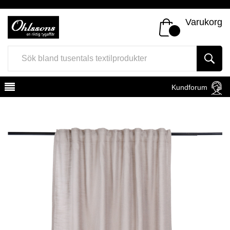
Varukorg
Kundforum
Register
Sign In