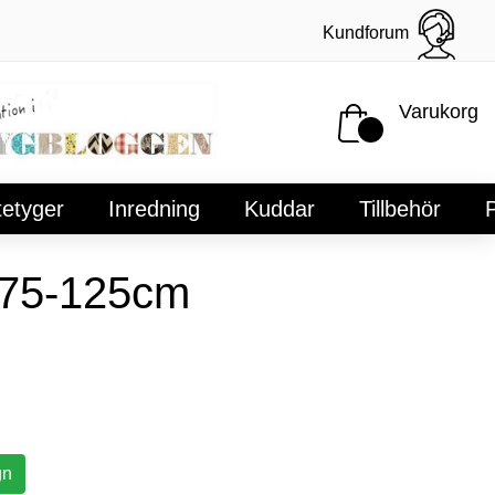
Kundforum
Varukorg
tetyger
Inredning
Kuddar
Tillbehör
P
 75-125cm
gn