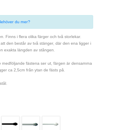
Behöver du mer?
. Finns i flera olika färger och två storlekar.
tt den består av två stänger, där den ena ligger i
en exakta längden av stången.
de medföljande fästena ser ut, färgen är densamma
er ca 2,5cm från ytan de fästs på.
stål.