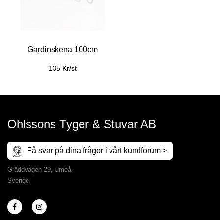
Gardinskena 100cm
135 Kr/st
Ohlssons Tyger & Stuvar AB
Få svar på dina frågor i vårt kundforum >
Gräddvägen 29, Umeå
Sverige