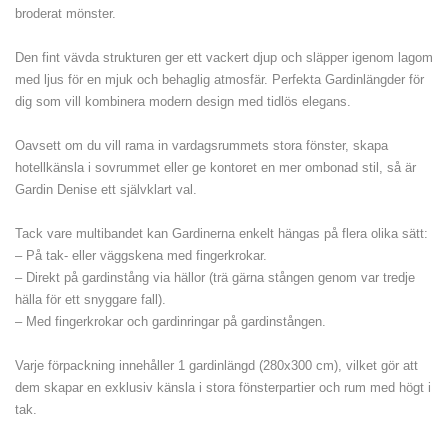
broderat mönster.
Den fint vävda strukturen ger ett vackert djup och släpper igenom lagom
med ljus för en mjuk och behaglig atmosfär. Perfekta Gardinlängder för
dig som vill kombinera modern design med tidlös elegans.
Oavsett om du vill rama in vardagsrummets stora fönster, skapa
hotellkänsla i sovrummet eller ge kontoret en mer ombonad stil, så är
Gardin Denise ett självklart val.
Tack vare multibandet kan Gardinerna enkelt hängas på flera olika sätt:
– På tak- eller väggskena med fingerkrokar.
– Direkt på gardinstång via hällor (trä gärna stången genom var tredje
hälla för ett snyggare fall).
– Med fingerkrokar och gardinringar på gardinstången.
Varje förpackning innehåller 1 gardinlängd (280x300 cm), vilket gör att
dem skapar en exklusiv känsla i stora fönsterpartier och rum med högt i
tak.