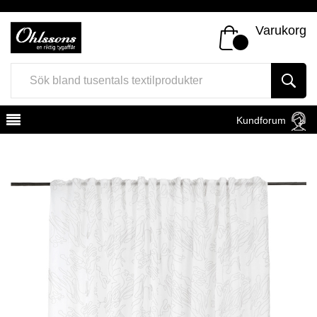
Varukorg
Kundforum
Register
Sign In