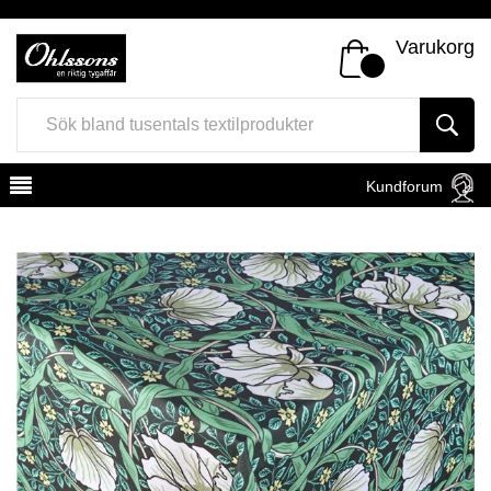
Varukorg
Kundforum
Register
Sign In