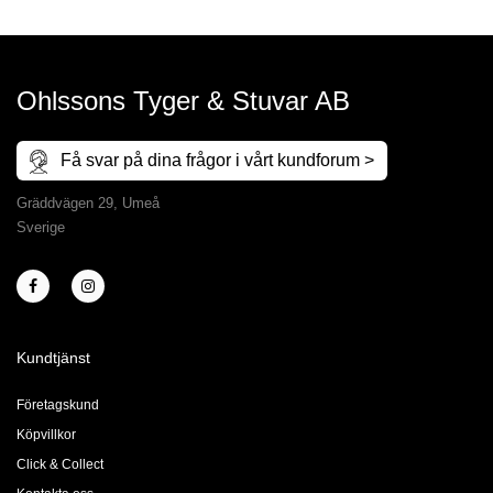
Ohlssons Tyger & Stuvar AB
Få svar på dina frågor i vårt kundforum >
Gräddvägen 29, Umeå
Sverige
Kundtjänst
Företagskund
Köpvillkor
Click & Collect