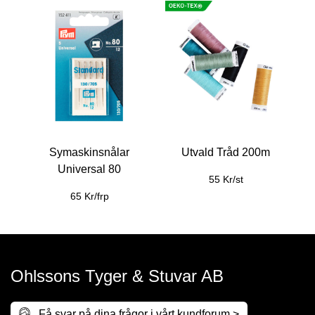
Symaskinsnålar
Utvald Tråd 200m
Universal 80
55 Kr/st
65 Kr/frp
Ohlssons Tyger & Stuvar AB
Få svar på dina frågor i vårt kundforum >