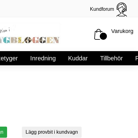
Kundforum
Varukorg
tetyger
Inredning
Kuddar
Tillbehör
P
gn
Lägg provbit i kundvagn