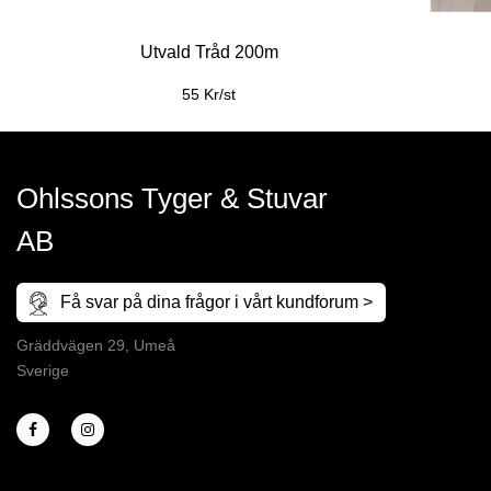
Utvald Tråd 200m
55 Kr/st
Ohlssons Tyger & Stuvar
AB
Få svar på dina frågor i vårt kundforum >
Gräddvägen 29, Umeå
Sverige