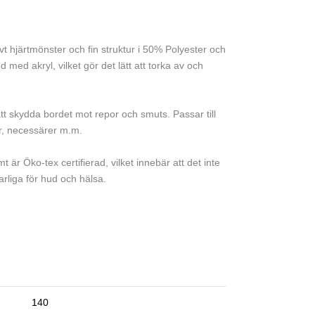
t hjärtmönster och fin struktur i 50% Polyester och
med akryl, vilket gör det lätt att torka av och
tt skydda bordet mot repor och smuts. Passar till
or, necessärer m.m.
t är Öko-tex certifierad, vilket innebär att det inte
rliga för hud och hälsa.
140