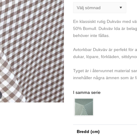
En klassiskt rutig Dukväv med väv
50% Bomull. Dukväv Ida är belagd 
behöver inte fållas.
Avtorkbar Dukväv är perfekt för a
dukar, löpare, förkläden, sittdyn
Tyget är i återvunnet material sam
innehåller några ämnen som är fa
I samma serie
Bredd (cm)