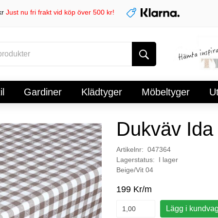
kr
Just nu fri frakt vid köp över 500 kr!
l
Gardiner
Klädtyger
Möbeltyger
U
Dukväv Ida
Artikelnr: 047364
Lagerstatus: I lager
Beige/Vit 04
199 Kr/m
Lägg i kundva