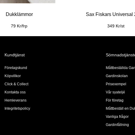
Dukklämmor
Sax Fiskars Universal
79 Kr/frp
349 Kr/st
Kundtjänst
Sömnadstjänst
Företagskund
Måttbeställda Gar
Köpvillkor
Gardinskolan
Click & Collect
Prisexempel
Kontakta oss
Vår syateljé
Hemleverans
För företag
Integritetspolicy
Måttbeställ en Du
Vanliga frågor
Gardinfållning