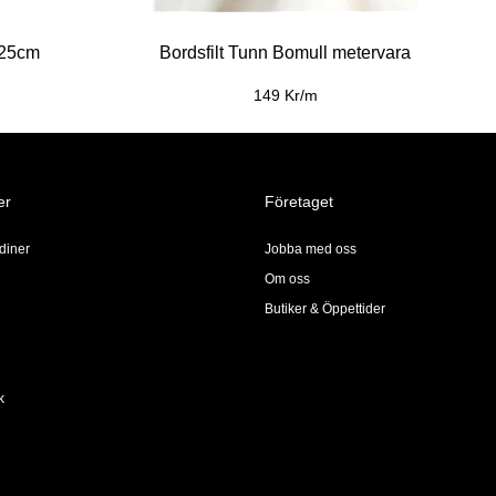
 25cm
Bordsfilt Tunn Bomull metervara
149 Kr/m
er
Företaget
diner
Jobba med oss
Om oss
Butiker & Öppettider
k