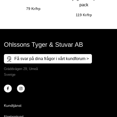
pack
79 Kr/frp
119 Kr/frp
Ohlssons Tyger & Stuvar AB
Få svar på dina frågor i vårt kundforum >
Gräddvägen 29, Umeå
Sverige
Kundtjänst
Företagskund