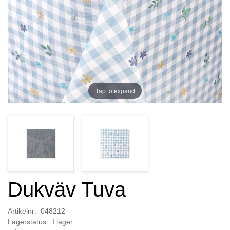
Tap to expand
Dukväv Tuva
Artikelnr: 048212
Lagerstatus: I lager