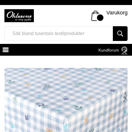
Varukorg
Kundforum
Register
Sign In