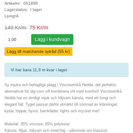
Artikelnr: 051898
Lagerstatus: I lager
Ljusgrå
149 Kr/m
75 Kr/m
Lägg i kundvagn
Lägg till matchande sytråd (55 kr)
Vi har bara 11,9 m kvar i lager
.
Sy mjuka och behagliga plagg i Viscosetrikå Hedda, det perfekta
alternativet för dig som vill kombinera stil med komfort! Viscosetrikå
Hedda har en otroligt mjuk och följsam känsla, med ett tungt och
elegant fall. Tyget passar därför utmärkt till sömnad av klänningar,
kjolar, toppar, byxor, barnkläder, tights och mycket mer!
Material: 35% viscose, 65% polyester
Känsla: Mjuk, följsam och stretchig – påminner om klassisk