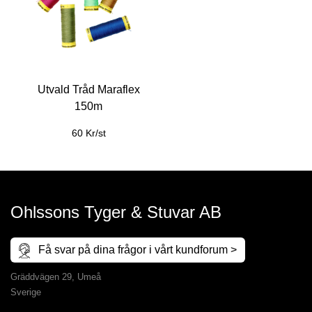
Utvald Tråd Maraflex
150m
60 Kr/st
Ohlssons Tyger & Stuvar AB
Få svar på dina frågor i vårt kundforum >
Gräddvägen 29, Umeå
Sverige