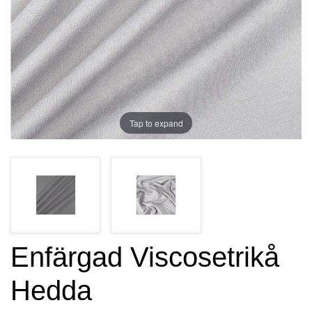
Tap to expand
Enfärgad Viscosetrikå
Hedda