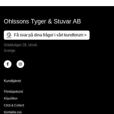
Ohlssons Tyger & Stuvar AB
Få svar på dina frågor i vårt kundforum >
Gräddvägen 29, Umeå
Sverige
Kundtjänst
Företagskund
Köpvillkor
Click & Collect
Kontakta oss