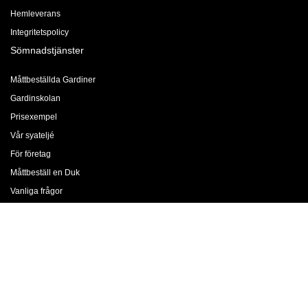
Hemleverans
Integritetspolicy
Sömnadstjänster
Måttbeställda Gardiner
Gardinskolan
Prisexempel
Vår syateljé
För företag
Måttbeställ en Duk
Vanliga frågor
Gardinfållning
Företaget
Jobba med oss
Om oss
Butiker & Öppettider