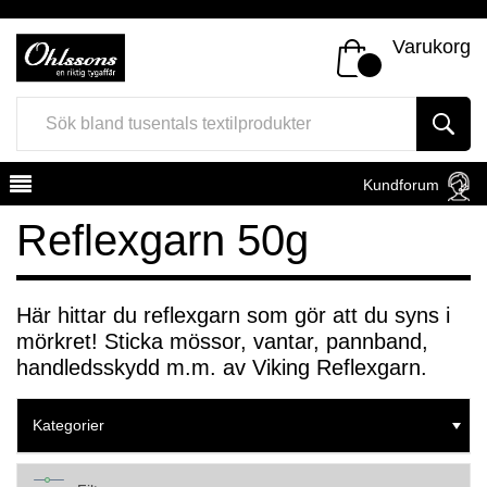
Varukorg
Kundforum
Reflexgarn 50g
Här hittar du reflexgarn som gör att du syns i
mörkret! Sticka mössor, vantar, pannband,
Register
Sign In
handledsskydd m.m. av Viking Reflexgarn.
Kategorier