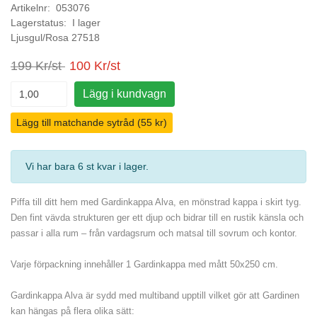
Artikelnr: 053076
Lagerstatus: I lager
Ljusgul/Rosa 27518
199 Kr/st
100 Kr/st
Lägg i kundvagn
Lägg till matchande sytråd (55 kr)
Vi har bara 6 st kvar i lager
.
Piffa till ditt hem med Gardinkappa Alva, en mönstrad kappa i skirt tyg.
Den fint vävda strukturen ger ett djup och bidrar till en rustik känsla och
passar i alla rum – från vardagsrum och matsal till sovrum och kontor.
Varje förpackning innehåller 1 Gardinkappa med mått 50x250 cm.
Gardinkappa Alva är sydd med multiband upptill vilket gör att Gardinen
kan hängas på flera olika sätt: