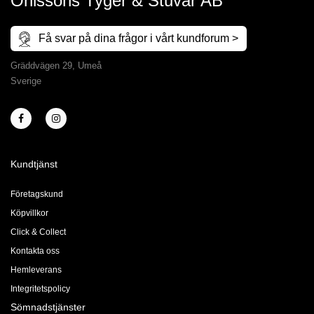
Ohlssons Tyger & Stuvar AB
Få svar på dina frågor i vårt kundforum >
Gräddvägen 29, Umeå
Sverige
Kundtjänst
Företagskund
Köpvillkor
Click & Collect
Kontakta oss
Hemleverans
Integritetspolicy
Sömnadstjänster