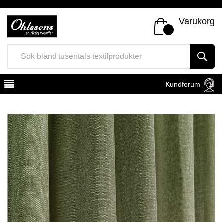
Varukorg
Kundforum
Register
Sign In