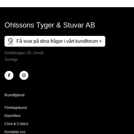
Ohlssons Tyger & Stuvar AB
Få svar på dina frågor i vårt kundforum >
Gräddvägen 29, Umeå
Sverige
Kundtjänst
Företagskund
Köpvillkor
Click & Collect
Kontakta oss