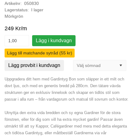
Artikelnr: 050830
Lagerstatus: I lager
Mörkgrön
249 Kr/m
Lägg i kundvagn
Lägg till matchande sytråd (55 kr)
Lägg provbit i kundvagn
Uppgradera ditt hem med Gardintyg Bon som släpper in ett milt och
dovt ljus, och med en generös bredd på 280cm. Den tätare vävda
strukturen ger en exklusiv linnelook och skapar en tidlös stil som
passar i alla rum – från vardagsrum och matsal till sovrum och kontor.
Utnyttja den extra vida bredden och sy egna Gardiner för de stora
fönstren, eller för dig som vill ha extra mycket gardin! Passar även
utmärkt till att sy Kappor, Cafégardiner med mera med detta eleganta
och tidlösa Gardintyg, eller måttbeställ Gardinerna via vår