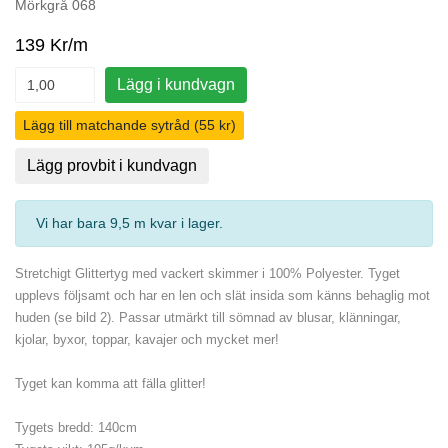
Mörkgrå 068
139 Kr/m
Lägg i kundvagn
Lägg till matchande sytråd (55 kr)
Lägg provbit i kundvagn
Vi har bara 9,5 m kvar i lager
.
Stretchigt Glittertyg med vackert skimmer i 100% Polyester. Tyget
upplevs följsamt och har en len och slät insida som känns behaglig mot
huden (se bild 2). Passar utmärkt till sömnad av blusar, klänningar,
kjolar, byxor, toppar, kavajer och mycket mer!
Tyget kan komma att fälla glitter!
Tygets bredd: 140cm