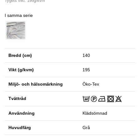
Tygets vikt: 195g/kvm
I samma serie
Bredd (cm)
140
Vikt (g/kvm)
195
Miljö- och hälsomärkning
Öko-Tex
Tvättråd
Användning
Klädsömnad
Huvudfärg
Grå