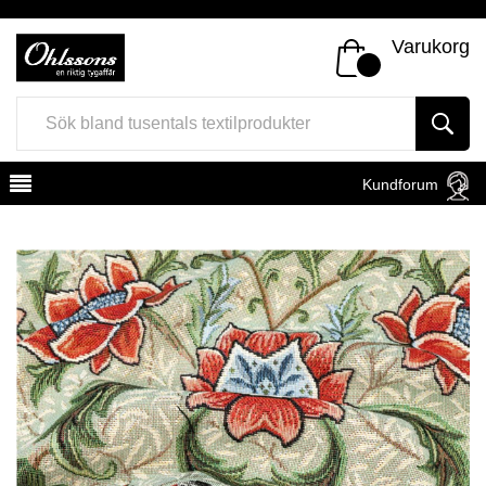
Varukorg
Kundforum
Register
Sign In