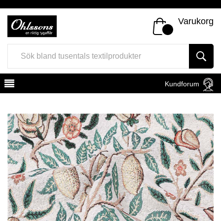
Varukorg
Kundforum
Register
Sign In