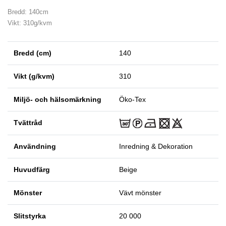
Bredd: 140cm
Vikt: 310g/kvm
Bredd (cm)
140
Vikt (g/kvm)
310
Miljö- och hälsomärkning
Öko-Tex
Tvättråd
Användning
Inredning & Dekoration
Huvudfärg
Beige
Mönster
Vävt mönster
Slitstyrka
20 000