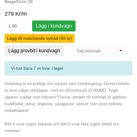
Beige/Grön 18
279 Kr/m
Lägg i kundvagn
Lägg till matchande sytråd (65 kr)
Lägg provbit i kundvagn
Vi har bara 7 m kvar i lager
.
Gobeläng är ett kraftigt och vackert vävt Inredningstyg. Denna Gobelin
är även något slittåligare, med en slitstyrka på 20 000MD. Tyget
upplevs stadigt men följsamt! Passar utmärkt till sömnad av gardiner,
kuddfodral, dukar, draperier, sänggavlar, väskor, men även enklare
möbelklädsel!
Bild 4 visar tygets baksida och bild 5 visar hela tygets bredd och
mönster!