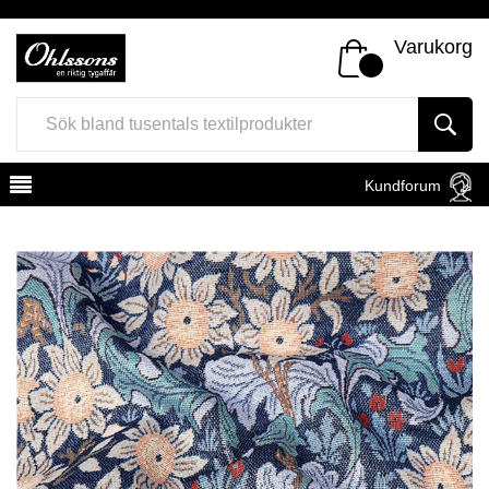
Varukorg
Kundforum
Register
Sign In