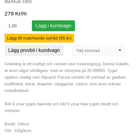
Blå/Multi 1806
279 Kr/m
Lägg i kundvagn
Lägg till matchande sytråd (65 kr)
Lägg provbit i kundvagn
Gobeläng är ett kraftigt och vackert vävt Inredningstyg. Denna Gobelin
är även något slittåligare, med en slitstyrka på 20 000MD. Tyget
upplevs stadigt men följsamt! Passar utmärkt till sömnad av gardiner,
kuddfodral, dukar, draperier, sänggavlar, väskor, men även enklare
möbelklädsel!
Bild 4 visar tygets baksida och bild 5 visar hela tygets bredd och
mönster!
Bredd: 140cm
Vikt: 310g/kvm