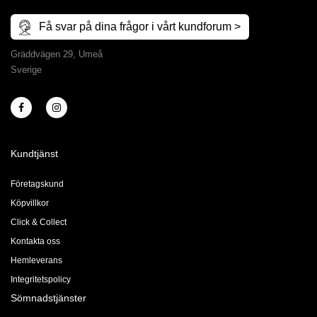
Få svar på dina frågor i vårt kundforum >
Gräddvägen 29, Umeå
Sverige
Kundtjänst
Företagskund
Köpvillkor
Click & Collect
Kontakta oss
Hemleverans
Integritetspolicy
Sömnadstjänster