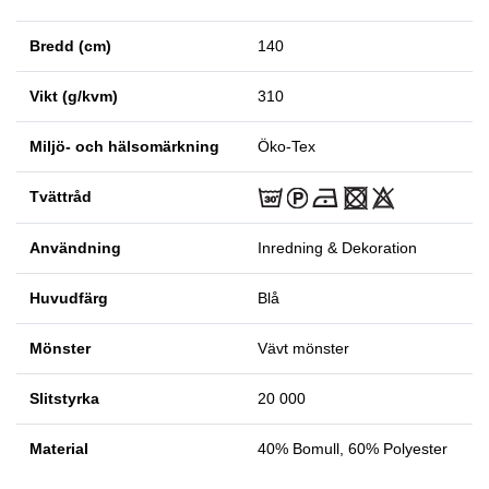
Bredd (cm)
140
Vikt (g/kvm)
310
Miljö- och hälsomärkning
Öko-Tex
Tvättråd
Användning
Inredning & Dekoration
Huvudfärg
Blå
Mönster
Vävt mönster
Slitstyrka
20 000
Material
40% Bomull, 60% Polyester