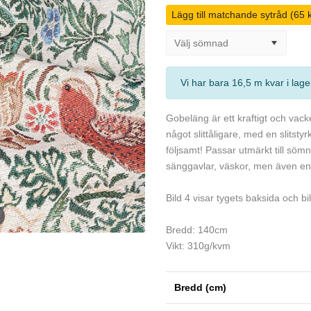
Lägg till matchande sytråd (65 k
Vi har bara 16,5 m kvar i lage
Gobeläng är ett kraftigt och vac
något slittåligare, med en slits
följsamt! Passar utmärkt till söm
sänggavlar, väskor, men även en
Bild 4 visar tygets baksida och b
Bredd: 140cm
Vikt: 310g/kvm
Bredd (cm)