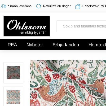
Snabb leverans
Returrätt 30 dagar
Enhetsfrakt 79 
REA
Nyheter
Erbjudanden
Hemtexti
Register
Sign In