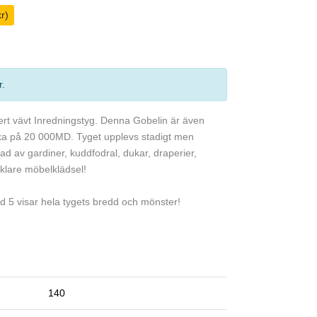
r)
r
.
kert vävt Inredningstyg. Denna Gobelin är även
tyrka på 20 000MD. Tyget upplevs stadigt men
nad av gardiner, kuddfodral, dukar, draperier,
klare möbelklädsel!
ild 5 visar hela tygets bredd och mönster!
140