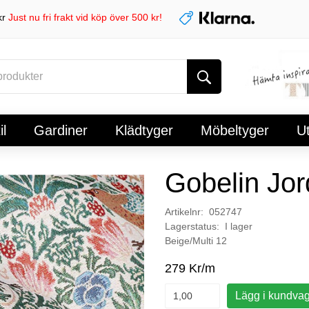
kr
Just nu fri frakt vid köp över 500 kr!
l
Gardiner
Klädtyger
Möbeltyger
U
Gobelin Jo
Artikelnr: 052747
Lagerstatus: I lager
Beige/Multi 12
279 Kr/m
Lägg i kundva