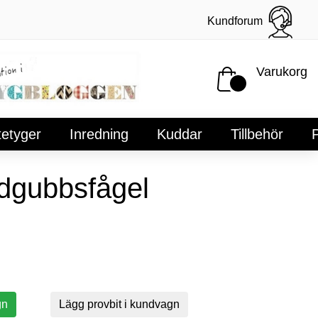
Kundforum
Varukorg
tetyger
Inredning
Kuddar
Tillbehör
P
rdgubbsfågel
gn
Lägg provbit i kundvagn