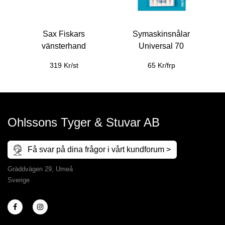
Sax Fiskars
Symaskinsnålar
vänsterhand
Universal 70
319 Kr/st
65 Kr/frp
Ohlssons Tyger & Stuvar AB
Få svar på dina frågor i vårt kundforum >
Gräddvägen 29, Umeå
Sverige