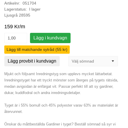
Artikelnr: 051704
Lagerstatus: I lager
Ljusgrå 28595
159 Kr/m
Lägg i kundvagn
Lägg till matchande sytråd (55 kr)
Lägg provbit i kundvagn
Mjukt och följsamt Inredningstyg som upplevs mycket lättarbetat.
Inredningstyget har ett tryckt mönster som återges på tygets rätsida,
medan avigsidan är enfärgat vit. Passar perfekt till att sy gardiner,
dukar, kuddfodral och andra inredningsdetaljer.
Tyget är i 55% bomull och 45% polyester varav 63% av materialet är
återvunnet.
Önskar du måttbeställda Gardiner i tyget? Beställ sömnad så syr vi