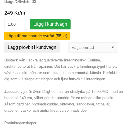
Beige/Offwhite 33
249 Kr/m
Lägg i kundvagn
Lägg till matchande sytråd (55 kr)
Lägg provbit i kundvagn
Upptäck vårt vackra jacquardvävda Inredningstyg Corinne,
direktimporterat från Spanien. Det här vackra Inredningstyget har ett
vävt klassiskt mönster som bidrar till en harmonisk känsla. Perfekt för
dig som vill skapa ett elegant och ljust intryck till inredningen.
Jacquardtyget är även tåligt och har en slitstyrka på 18 000MD, med en
bredd på 140 cm, vilket gör det utmärkt för en mängd olika projekt
såsom gardiner, prydnadskuddar, sittdynor, sänggavlar, fotpallar,
draperier, väskor och andra kreativa sömnadsidéer.
Produktegenskaper: