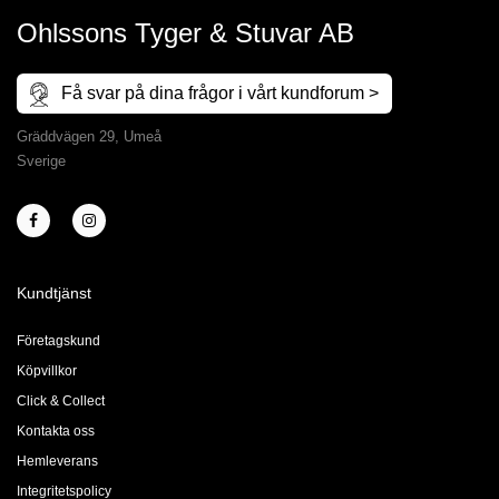
Ohlssons Tyger & Stuvar AB
Få svar på dina frågor i vårt kundforum >
Gräddvägen 29, Umeå
Sverige
Kundtjänst
Företagskund
Köpvillkor
Click & Collect
Kontakta oss
Hemleverans
Integritetspolicy